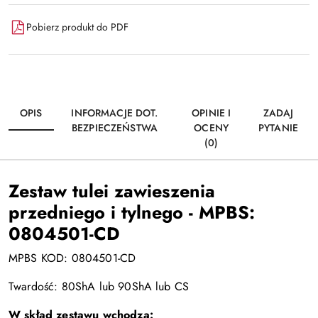
Pobierz produkt do PDF
OPIS
INFORMACJE DOT.
OPINIE I
ZADAJ
BEZPIECZEŃSTWA
OCENY
PYTANIE
(0)
Zestaw tulei zawieszenia
przedniego i tylnego - MPBS:
0804501-CD
MPBS KOD: 0804501-CD
Twardość: 80ShA lub 90ShA lub CS
W skład zestawu wchodzą: