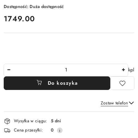
Dostępność:
Duża dostępność
cena:
1749.00
Ilość
kpl
Do koszyka
Zostaw telefon
Dostępność
Wysyłka w ciągu:
5 dni
i
Wyślij
Cena przesyłki:
0
dostawa