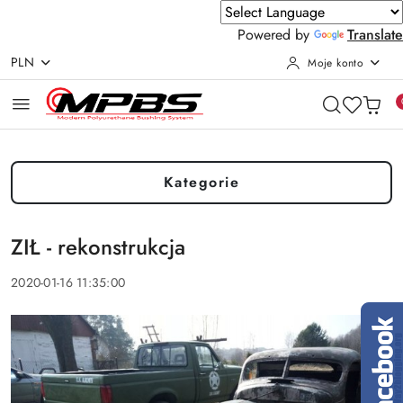
Powered by
Translate
PLN
Moje konto
Przejdź do treści głównej
Przejdź do wyszukiwarki
Przejdź do moje konto
Przejdź do menu głównego
Przejdź do stopki
Kategorie
ZIŁ - rekonstrukcja
2020-01-16 11:35:00