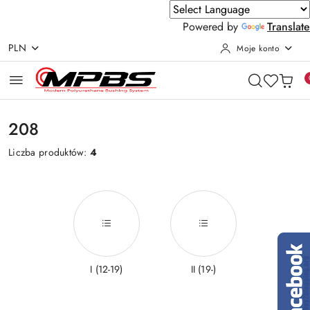
Powered by
Translate
PLN
Moje konto
Przejdź do treści głównej
Przejdź do wyszukiwarki
Przejdź do moje konto
Przejdź do menu głównego
Przejdź do stopki
208
Liczba produktów:
4
I (12-19)
II (19-)