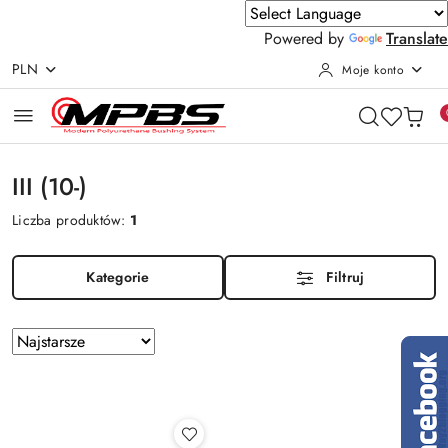
Powered by
Translate
PLN
Moje konto
Przejdź do treści głównej
Przejdź do wyszukiwarki
Przejdź do moje konto
Przejdź do menu głównego
Przejdź do stopki
III (10-)
Liczba produktów:
1
Kategorie
Filtruj
Zastosowano
Sortuj
według
sortowanie:
Najstarsze.