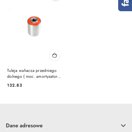
Tuleja wahacza przedniego
dolnego ( moc. amortyzatora )
MPBS : 29009109
132.83
Cena:
Dane adresowe