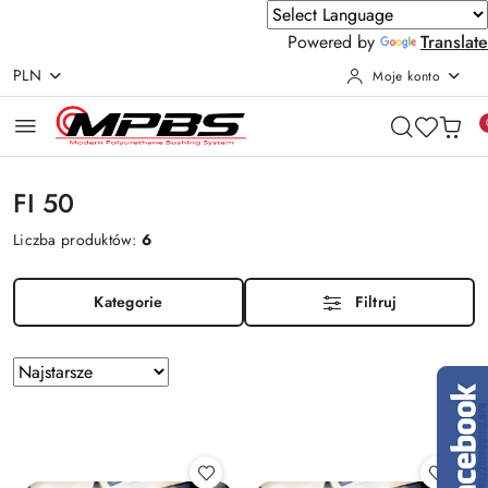
Powered by
Translate
PLN
Moje konto
Przejdź do treści głównej
Przejdź do wyszukiwarki
Przejdź do moje konto
Przejdź do menu głównego
Przejdź do stopki
FI 50
Liczba produktów:
6
Kategorie
Filtruj
Zastosowano
Sortuj
według
sortowanie:
Najstarsze.