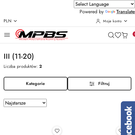
Powered by
Translate
PLN
Moje konto
Przejdź do treści głównej
Przejdź do wyszukiwarki
Przejdź do moje konto
Przejdź do menu głównego
Przejdź do stopki
III (11-20)
Liczba produktów:
2
Kategorie
Filtruj
Zastosowano
Sortuj
według
sortowanie:
Najstarsze.