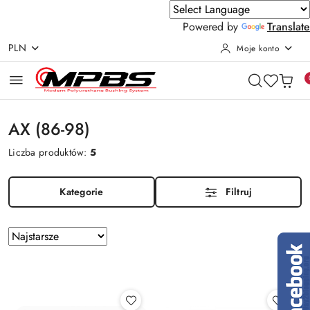
Powered by
Translate
PLN
Moje konto
Przejdź do treści głównej
Przejdź do wyszukiwarki
Przejdź do moje konto
Przejdź do menu głównego
Przejdź do stopki
AX (86-98)
Liczba produktów:
5
Kategorie
Filtruj
Zastosowano
Sortuj
według
sortowanie:
Najstarsze.