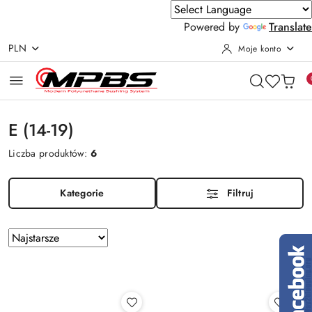
Powered by
Translate
PLN
Moje konto
Przejdź do treści głównej
Przejdź do wyszukiwarki
Przejdź do moje konto
Przejdź do menu głównego
Przejdź do stopki
E (14-19)
Liczba produktów:
6
Kategorie
Filtruj
Zastosowano
Sortuj
według
sortowanie:
Najstarsze.