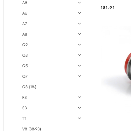
A5
181.91
Cena:
A6
A7
A8
Q2
Q3
Q5
Q7
Q8 (18-)
R8
S3
TT
V8 (88-93)