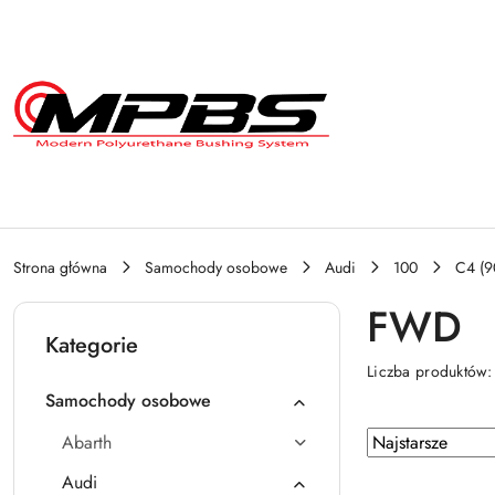
Przejdź do treści głównej
Przejdź do wyszukiwarki
Przejdź do moje konto
Przejdź do menu głównego
Przejdź do stopki
Strona główna
Samochody osobowe
Audi
100
C4 (9
FWD
Kategorie
Liczba produktów
Samochody osobowe
Zastosowano
Sortuj
Abarth
według
sortowanie:
Audi
Najstarsze.