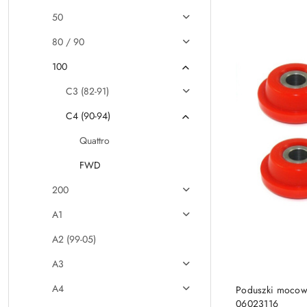
50
80 / 90
100
C3 (82-91)
C4 (90-94)
Quattro
FWD
200
A1
A2 (99-05)
A3
A4
Poduszki mocowa
06023116