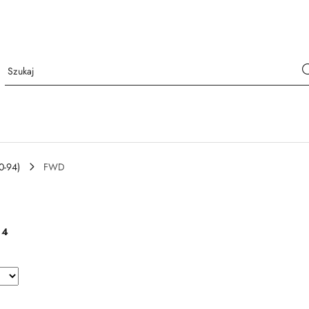
0-94)
FWD
:
4