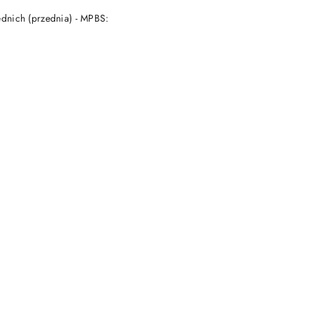
DO KOSZYKA
ednich (przednia) - MPBS: