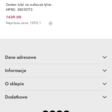
Zestaw tulei na wahacze tylne -
MPBS: 38010173
1439.00
Cena
Najniższa
Najniższa cena:
1295.1
promocyjna:
cena
z
30
dni
przed
obniżką
Dane adresowe
Informacje
O sklepie
Dodatkowe