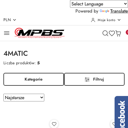
Powered by
Translate
PLN
Moje konto
Przejdź do treści głównej
Przejdź do wyszukiwarki
Przejdź do moje konto
Przejdź do menu głównego
Przejdź do stopki
4MATIC
Liczba produktów:
5
Kategorie
Filtruj
Zastosowano
Sortuj
według
sortowanie:
Najstarsze.