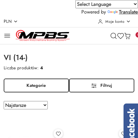
Powered by
Translate
PLN
Moje konto
Przejdź do treści głównej
Przejdź do wyszukiwarki
Przejdź do moje konto
Przejdź do menu głównego
Przejdź do stopki
VI (14-)
Liczba produktów:
4
Kategorie
Filtruj
Zastosowano
Sortuj
według
sortowanie:
Najstarsze.