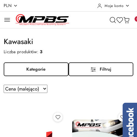
PLN
Moje konto
Przejdź do treści głównej
Przejdź do wyszukiwarki
Przejdź do moje konto
Przejdź do menu głównego
Przejdź do stopki
Kawasaki
Liczba produktów:
3
Kategorie
Filtruj
Zastosowano
Sortuj
według
sortowanie:
Cena
(malejąco).