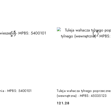
DO KOSZYKA
DO KOSZYKA
nia - MPBS: 5400101
Tuleja wahacza tylnego poprzeczne
(wewnętrzna) - MPBS: 45035123
121.28
Cena: