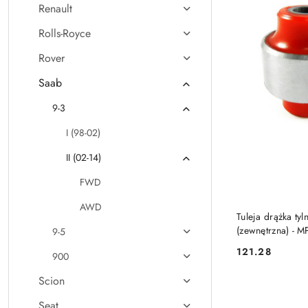
Renault
Rolls-Royce
Rover
Saab
9-3
I (98-02)
II (02-14)
FWD
AWD
Tuleja drążka t
(zewnętrzna) - 
9-5
121.28
900
Cena:
Scion
Seat