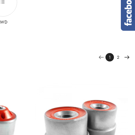
AWD
1
2