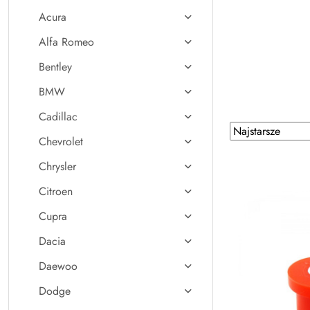
Acura
Alfa Romeo
Bentley
BMW
Cadillac
Zastosowano
Sortuj
Chevrolet
według
sortowanie:
Najstarsze.
Chrysler
Citroen
Cupra
Dacia
Daewoo
Dodge