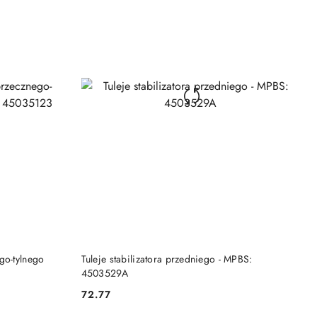
DO KOSZYKA
go-tylnego
Tuleje stabilizatora przedniego - MPBS:
4503529A
72.77
Cena: