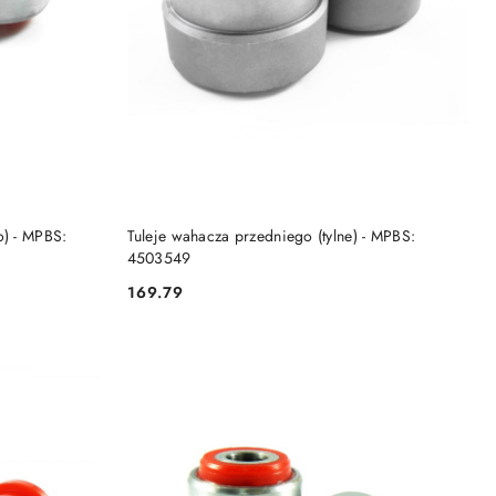
DO KOSZYKA
o) - MPBS:
Tuleje wahacza przedniego (tylne) - MPBS:
4503549
169.79
Cena: