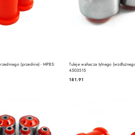
DO KOSZYKA
DO KOSZYKA
przedniego (przednie) - MPBS:
Tuleje wahacza tylnego (wzdłużneg
4503515
181.91
Cena: