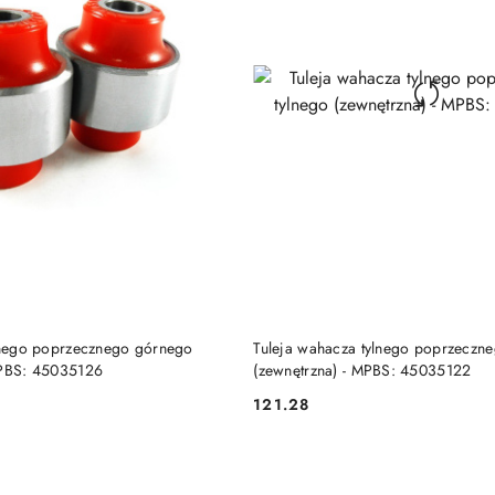
DO KOSZYKA
DO KOSZYKA
ylnego poprzecznego górnego
Tuleja wahacza tylnego poprzeczne
MPBS: 45035126
(zewnętrzna) - MPBS: 45035122
121.28
Cena: