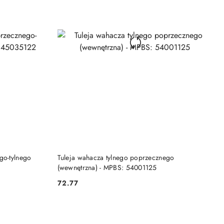
DO KOSZYKA
go-tylnego
Tuleja wahacza tylnego poprzecznego
(wewnętrzna) - MPBS: 54001125
72.77
Cena: