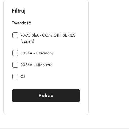
Filtruj
Twardość
Twardość:
70-75 ShA - COMFORT SERIES
(czarny)
Twardość:
80ShA - Czerwony
Twardość:
90ShA - Niebieski
Twardość:
CS
Pokaż