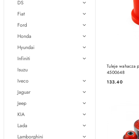
DS
Fiat
Ford
Honda
Hyundai
Infiniti
Tuleje wahacza 
Isuzu
4500648
Iveco
133.40
Cena:
Jaguar
Jeep
KIA
Lada
Lamborghini