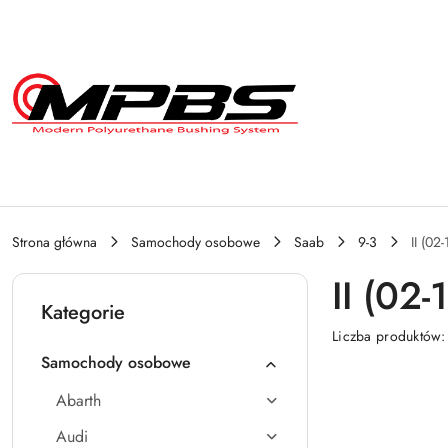
Przejdź do treści głównej
Przejdź do wyszukiwarki
Przejdź do moje konto
Przejdź do menu głównego
Przejdź do stopki
Strona główna
Samochody osobowe
Saab
9-3
II (02-
II (02-
Kategorie
Liczba produktów
Samochody osobowe
Abarth
Audi