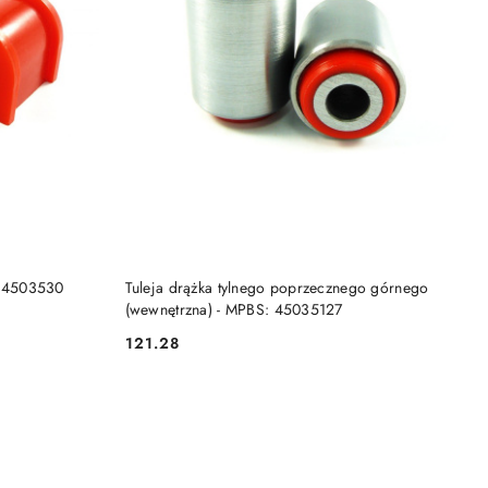
DO KOSZYKA
S: 4503530
Tuleja drążka tylnego poprzecznego górnego
(wewnętrzna) - MPBS: 45035127
121.28
Cena: