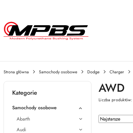
Przejdź do treści głównej
Przejdź do wyszukiwarki
Przejdź do moje konto
Przejdź do menu głównego
Przejdź do stopki
Strona główna
Samochody osobowe
Dodge
Charger
AWD
Kategorie
Liczba produktów
Samochody osobowe
Zastosowano
Sortuj
Abarth
według
sortowanie:
Audi
Najstarsze.