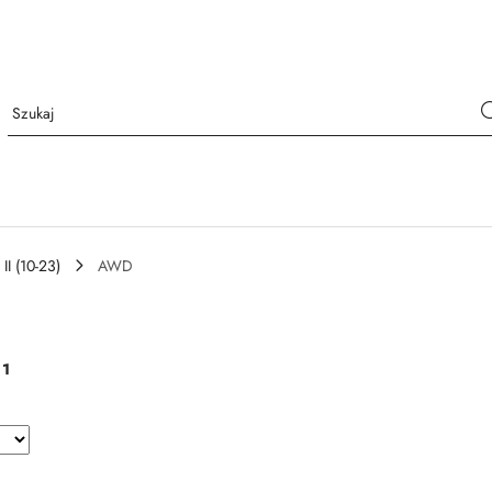
II (10-23)
AWD
:
1