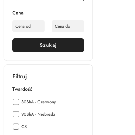
Cena
Szukaj
Filtruj
Twardość
Twardość:
80ShA - Czerwony
Twardość:
90ShA - Niebieski
Twardość:
CS