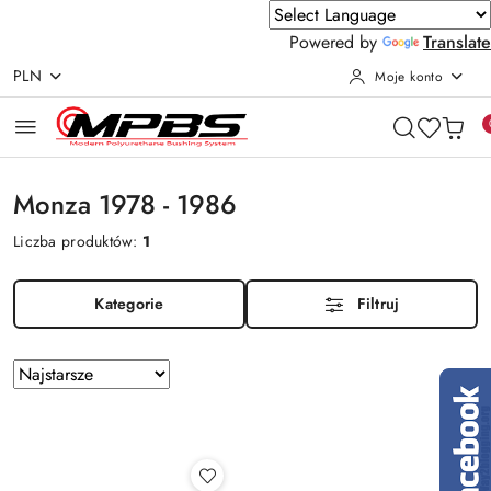
Powered by
Translate
PLN
Moje konto
Przejdź do treści głównej
Przejdź do wyszukiwarki
Przejdź do moje konto
Przejdź do menu głównego
Przejdź do stopki
Monza 1978 - 1986
Liczba produktów:
1
Kategorie
Filtruj
Zastosowano
Sortuj
według
sortowanie:
Najstarsze.