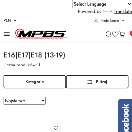
Powered by
Translate
PLN
Moje konto
Przejdź do treści głównej
Przejdź do wyszukiwarki
Przejdź do moje konto
Przejdź do menu głównego
Przejdź do stopki
E16|E17|E18 (13-19)
Liczba produktów:
1
Kategorie
Filtruj
Zastosowano
Sortuj
według
sortowanie:
Najstarsze.