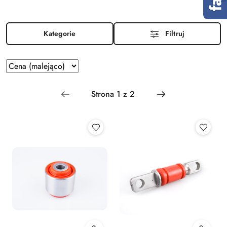
Kategorie
Filtruj
Zastosowano
Sortuj
według
sortowanie:
Cena
(malejąco).