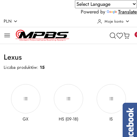
Powered by
Translate
PLN
Moje konto
Przejdź do treści głównej
Przejdź do wyszukiwarki
Przejdź do moje konto
Przejdź do menu głównego
Przejdź do stopki
Lexus
Liczba produktów:
15
GX
HS (09-18)
IS