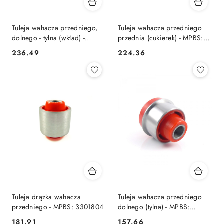
Tuleja wahacza przedniego,
Tuleja wahacza przedniego
dolnego - tylna (wkład) -
przednia (cukierek) - MPBS:
MPBS: 3303207
3302748
236.49
224.36
Cena:
Cena:
Tuleja drążka wahacza
Tuleja wahacza przedniego
przedniego - MPBS: 3301804
dolnego (tylna) - MPBS:
3300507
181.91
157.66