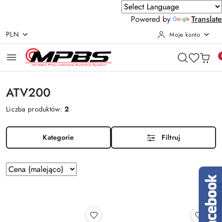
Powered by
Translate
PLN
Moje konto
Przejdź do treści głównej
Przejdź do wyszukiwarki
Przejdź do moje konto
Przejdź do menu głównego
Przejdź do stopki
ATV200
Liczba produktów:
2
Kategorie
Filtruj
Zastosowano
Sortuj
według
sortowanie:
Cena
(malejąco).