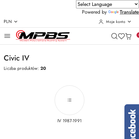
Powered by
Translate
PLN
Moje konto
Przejdź do treści głównej
Przejdź do wyszukiwarki
Przejdź do moje konto
Przejdź do menu głównego
Przejdź do stopki
Civic IV
Liczba produktów:
20
IV 1987-1991