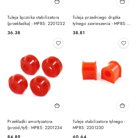
Tuleja łącznika stabilizatora
Tuleja przedniego drążka
(przekładka) - MPBS: 2201232
tylnego zawieszenia - MPBS:
2201224
36.38
38.81
Cena:
Cena:
Przekładki amortyzatora
Tuleje stabilizatora tylnego -
(przód/tył) - MPBS: 2201234
MPBS: 2201230
84.89
60.64