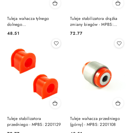
Tuleja wahacza tylnego
Tuleje stabilizatora drążka
dolnego
zmiany biegów - MPBS:
(zewnętrzna/wewnętrzna) -
2201187
48.51
72.77
Cena:
Cena:
MPBS: 2201258
Tuleje stabilizatora
Tuleje wahacza przedniego
przedniego - MPBS: 2201129
(górny) - MPBS: 2201108