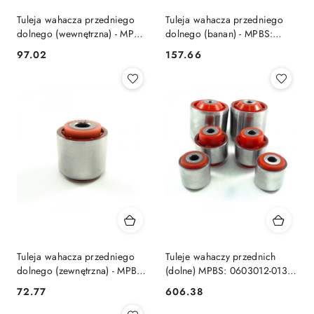
Tuleja wahacza przedniego
Tuleja wahacza przedniego
dolnego (wewnętrzna) - MPBS:
dolnego (banan) - MPBS:
0603013
0603060
97.02
157.66
Cena:
Cena:
Tuleja wahacza przedniego
Tuleje wahaczy przednich
dolnego (zewnętrzna) - MPBS:
(dolne) MPBS: 0603012-013-
0603012
060
72.77
606.38
Cena:
Cena: