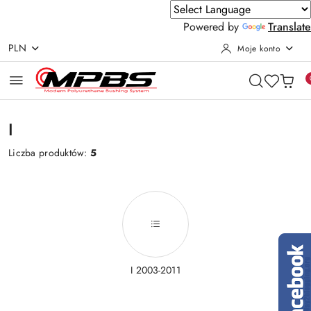
Powered by
Translate
PLN
Moje konto
Przejdź do treści głównej
Przejdź do wyszukiwarki
Przejdź do moje konto
Przejdź do menu głównego
Przejdź do stopki
I
Liczba produktów:
5
I 2003-2011