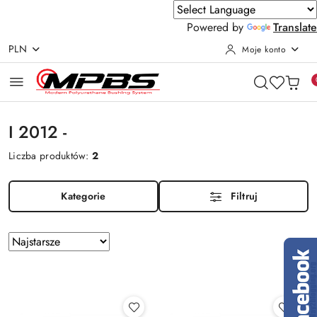
Powered by
Translate
PLN
Moje konto
Przejdź do treści głównej
Przejdź do wyszukiwarki
Przejdź do moje konto
Przejdź do menu głównego
Przejdź do stopki
I 2012 -
Liczba produktów:
2
Kategorie
Filtruj
Zastosowano
Sortuj
według
sortowanie:
Najstarsze.