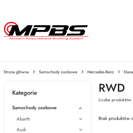
Przejdź do treści głównej
Przejdź do wyszukiwarki
Przejdź do moje konto
Przejdź do menu głównego
Przejdź do stopki
Strona główna
Samochody osobowe
Mercedes-Benz
Klasa
RWD
Kategorie
Liczba produktów
Samochody osobowe
Brak produktów d
Abarth
Audi