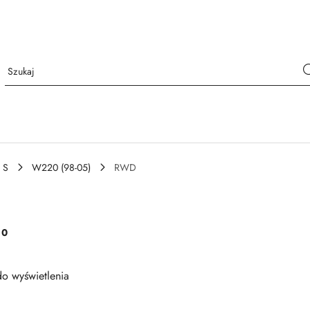
 S
W220 (98-05)
RWD
:
0
o wyświetlenia