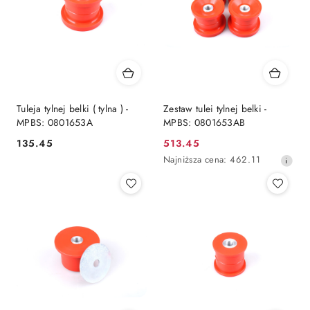
Tuleja tylnej belki ( tylna ) -
Zestaw tulei tylnej belki -
MPBS: 0801653A
MPBS: 0801653AB
135.45
513.45
Cena:
Cena
Najniższa
Najniższa cena:
462.11
promocyjna:
cena
z
30
dni
przed
obniżką