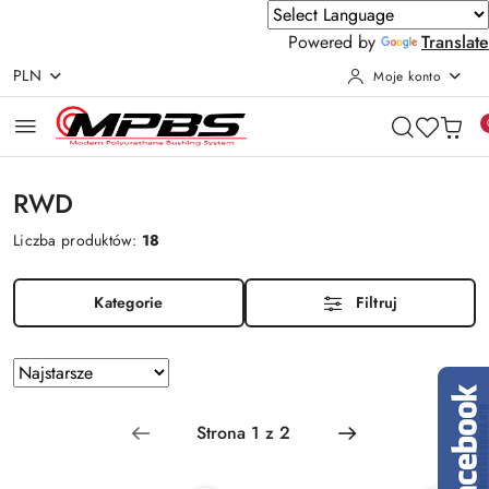
Powered by
Translate
PLN
Moje konto
Przejdź do treści głównej
Przejdź do wyszukiwarki
Przejdź do moje konto
Przejdź do menu głównego
Przejdź do stopki
RWD
Liczba produktów:
18
Kategorie
Filtruj
Zastosowano
Sortuj
według
sortowanie:
Najstarsze.