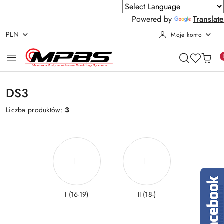
Powered by
Translate
PLN
Moje konto
Przejdź do treści głównej
Przejdź do wyszukiwarki
Przejdź do moje konto
Przejdź do menu głównego
Przejdź do stopki
DS3
Liczba produktów:
3
I (16-19)
II (18-)