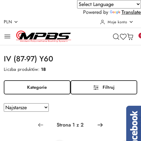
Powered by
Translate
PLN
Moje konto
Przejdź do treści głównej
Przejdź do wyszukiwarki
Przejdź do moje konto
Przejdź do menu głównego
Przejdź do stopki
IV (87-97) Y60
Liczba produktów:
18
Kategorie
Filtruj
Zastosowano
Sortuj
według
sortowanie:
Najstarsze.