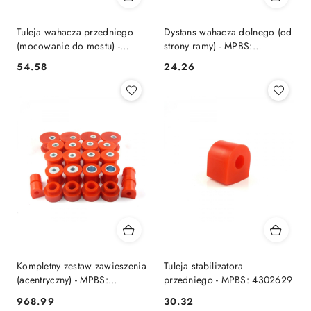
Tuleja wahacza przedniego
Dystans wahacza dolnego (od
(mocowanie do mostu) -
strony ramy) - MPBS:
MPBS: 4302604
4302663
54.58
24.26
Cena:
Cena:
Kompletny zestaw zawieszenia
Tuleja stabilizatora
(acentryczny) - MPBS:
przedniego - MPBS: 4302629
4302601A
968.99
30.32
Cena:
Cena: