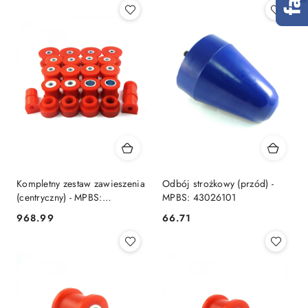
Kompletny zestaw zawieszenia
Odbój strożkowy (przód) -
(centryczny) - MPBS:
MPBS: 43026101
4302601C
968.99
66.71
Cena:
Cena: