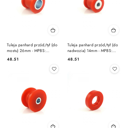
Tuleja panhard przód/tył (do
Tuleja panhard przód/tył (do
mostu) 26mm - MPBS:
nadwozia) 14mm - MPBS:
4302699
43026100
48.51
48.51
Cena:
Cena: