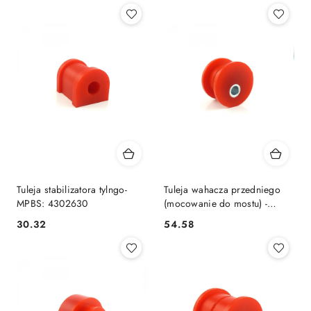
Tuleja stabilizatora tylngo-
Tuleja wahacza przedniego
MPBS: 4302630
(mocowanie do mostu) -
MPBS: 4302664
30.32
54.58
Cena:
Cena: