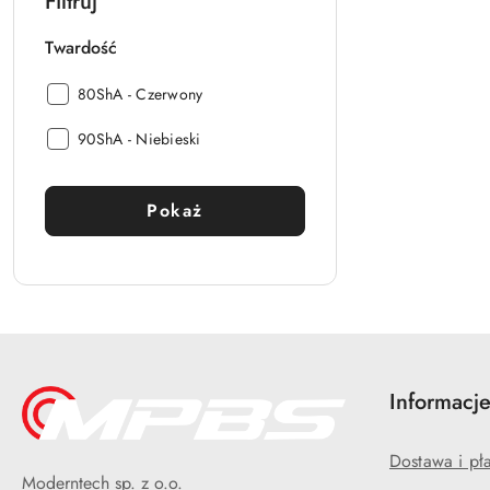
Filtruj
Twardość
Twardość:
80ShA - Czerwony
Twardość:
90ShA - Niebieski
Pokaż
Informacj
Dostawa i pł
Moderntech sp. z o.o.