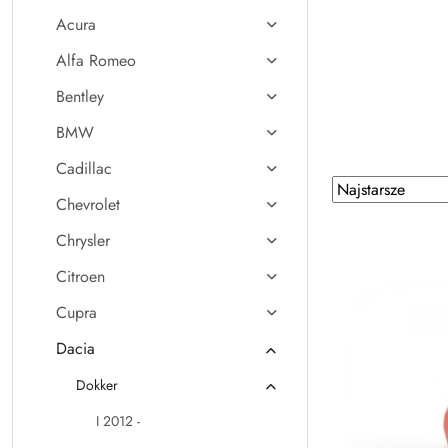
Acura
Alfa Romeo
Bentley
BMW
Cadillac
Zastosowano
Sortuj
Chevrolet
według
sortowanie:
Najstarsze.
Chrysler
Citroen
Cupra
Dacia
Dokker
I 2012 -