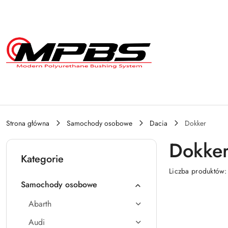
Przejdź do treści głównej
Przejdź do wyszukiwarki
Przejdź do moje konto
Przejdź do menu głównego
Przejdź do stopki
Strona główna
Samochody osobowe
Dacia
Dokker
Dokke
Kategorie
Liczba produktów
Samochody osobowe
Abarth
Audi