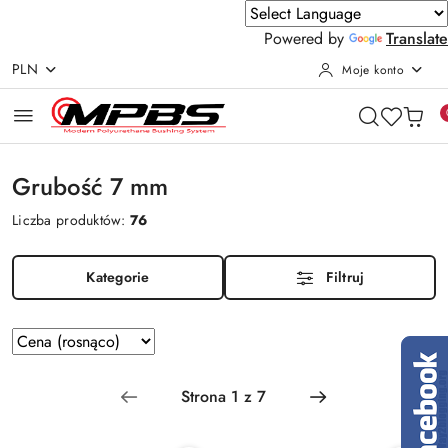
Powered by
Translate
PLN
Moje konto
Przejdź do treści głównej
Przejdź do wyszukiwarki
Przejdź do moje konto
Przejdź do menu głównego
Przejdź do stopki
Grubość 7 mm
Liczba produktów:
76
Kategorie
Filtruj
Zastosowano
Sortuj
według
sortowanie:
Cena
(rosnąco).