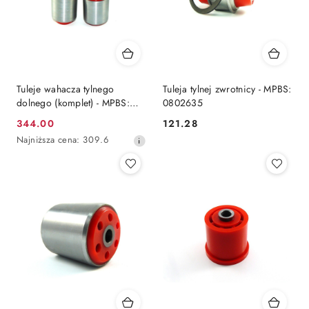
Tuleje wahacza tylnego
Tuleja tylnej zwrotnicy - MPBS:
dolnego (komplet) - MPBS:
0802635
08025621B-22D
344.00
121.28
Cena
Cena:
Najniższa
Najniższa cena:
309.6
promocyjna:
cena
z
30
dni
przed
obniżką