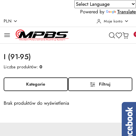
Powered by
Translate
PLN
Moje konto
Przejdź do treści głównej
Przejdź do wyszukiwarki
Przejdź do moje konto
Przejdź do menu głównego
Przejdź do stopki
I (91-95)
Liczba produktów:
0
Kategorie
Filtruj
Brak produktów do wyświetlenia