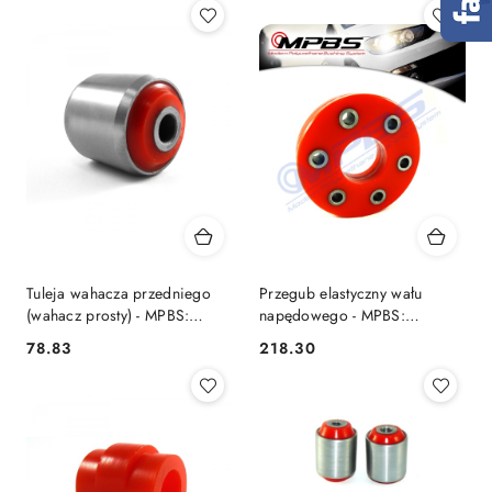
Tuleja wahacza przedniego
Przegub elastyczny wału
(wahacz prosty) - MPBS:
napędowego - MPBS:
0802509
08011105
78.83
218.30
Cena:
Cena: