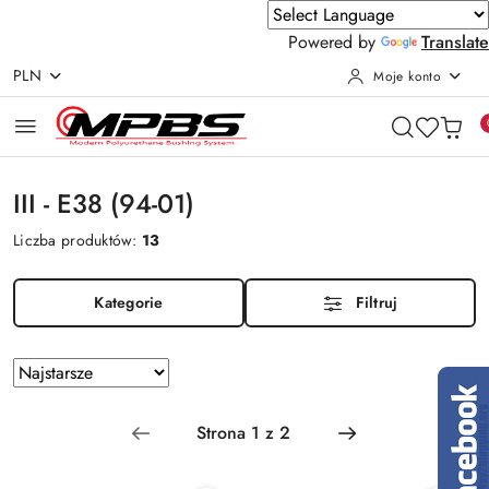
Powered by
Translate
PLN
Moje konto
Przejdź do treści głównej
Przejdź do wyszukiwarki
Przejdź do moje konto
Przejdź do menu głównego
Przejdź do stopki
III - E38 (94-01)
Liczba produktów:
13
Kategorie
Filtruj
Zastosowano
Sortuj
według
sortowanie:
Najstarsze.