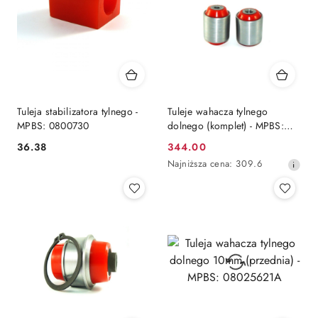
Tuleja stabilizatora tylnego -
Tuleje wahacza tylnego
MPBS: 0800730
dolnego (komplet) - MPBS:
08025621A-22C
36.38
344.00
Cena:
Cena
Najniższa
Najniższa cena:
309.6
promocyjna:
cena
z
30
dni
przed
obniżką