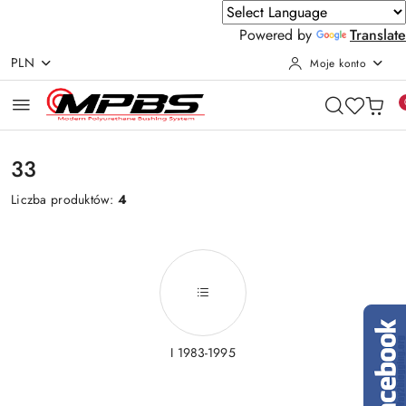
Powered by
Translate
PLN
Moje konto
Przejdź do treści głównej
Przejdź do wyszukiwarki
Przejdź do moje konto
Przejdź do menu głównego
Przejdź do stopki
33
Liczba produktów:
4
I 1983-1995