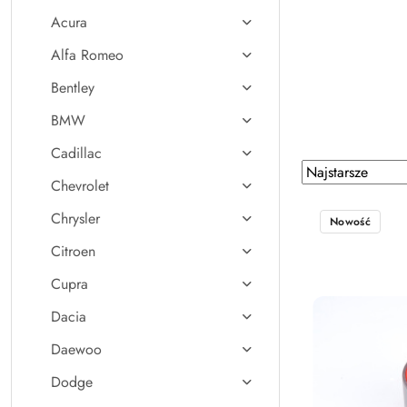
Acura
Alfa Romeo
Bentley
BMW
Cadillac
Zastosowano
Sortuj
Chevrolet
według
sortowanie:
Najstarsze.
Chrysler
Nowość
Citroen
Cupra
Dacia
Daewoo
Dodge