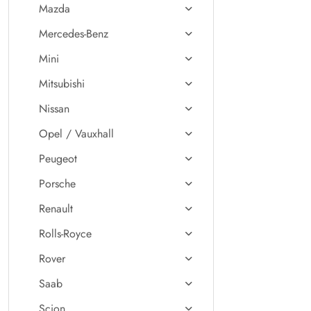
Mazda
Mercedes-Benz
Mini
Mitsubishi
Nissan
Opel / Vauxhall
Peugeot
Porsche
Renault
Rolls-Royce
Rover
Saab
Scion