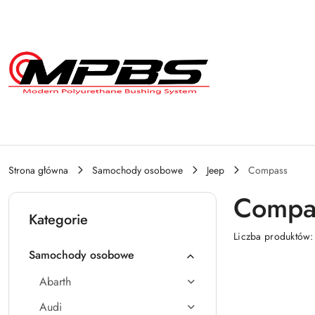
Przejdź do treści głównej
Przejdź do wyszukiwarki
Przejdź do moje konto
Przejdź do menu głównego
Przejdź do stopki
Strona główna
Samochody osobowe
Jeep
Compass
Compa
Kategorie
Liczba produktów
Samochody osobowe
Abarth
Audi