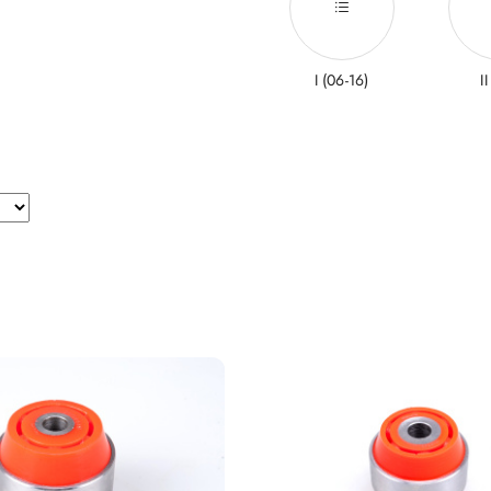
I (06-16)
II