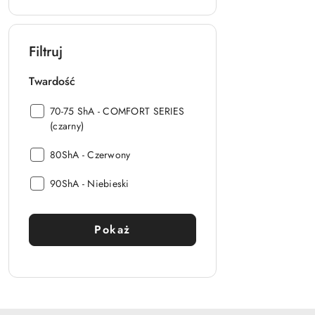
Filtruj
Twardość
Twardość:
70-75 ShA - COMFORT SERIES
(czarny)
Twardość:
80ShA - Czerwony
Twardość:
90ShA - Niebieski
Pokaż