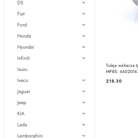
DS
Fiat
Ford
Honda
Hyundai
Infiniti
Tuleja wahacza t
Isuzu
MPBS: 6602014
Iveco
218.30
Cena:
Jaguar
Jeep
KIA
Lada
Lamborghini