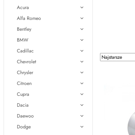
Acura
Alfa Romeo
Bentley
BMW
Cadillac
Zastosowano
Sortuj
Chevrolet
według
sortowanie:
Najstarsze.
Chrysler
Citroen
Cupra
Dacia
Daewoo
Dodge