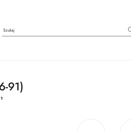
6-91)
:
1