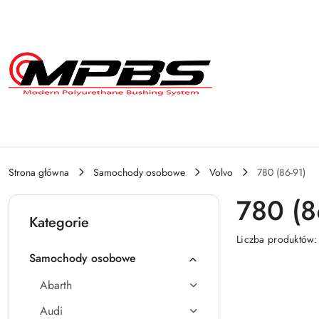
Przejdź do treści głównej
Przejdź do wyszukiwarki
Przejdź do moje konto
Przejdź do menu głównego
Przejdź do stopki
Strona główna
Samochody osobowe
Volvo
780 (86-91)
780 (8
Kategorie
Liczba produktów
Samochody osobowe
Abarth
Audi