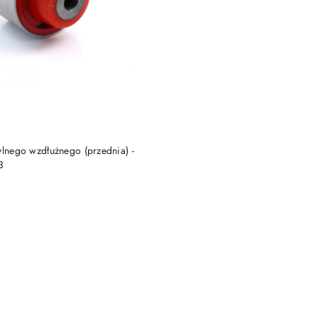
DO KOSZYKA
ylnego wzdłużnego (przednia) -
3