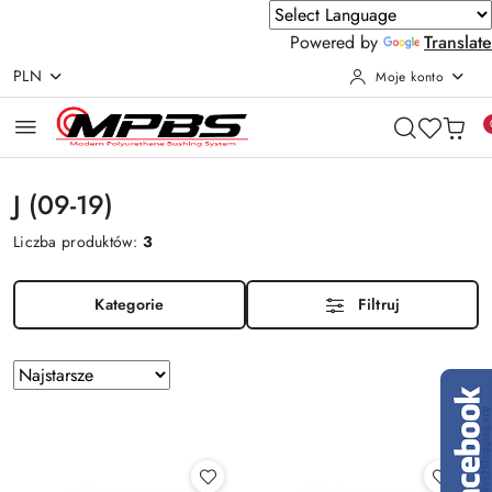
Powered by
Translate
PLN
Moje konto
Przejdź do treści głównej
Przejdź do wyszukiwarki
Przejdź do moje konto
Przejdź do menu głównego
Przejdź do stopki
J (09-19)
Liczba produktów:
3
Kategorie
Filtruj
Zastosowano
Sortuj
według
sortowanie:
Najstarsze.