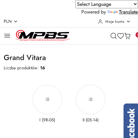
Powered by
Translate
PLN
Moje konto
Przejdź do treści głównej
Przejdź do wyszukiwarki
Przejdź do moje konto
Przejdź do menu głównego
Przejdź do stopki
Grand Vitara
Liczba produktów:
16
I (98-05)
II (05-14)