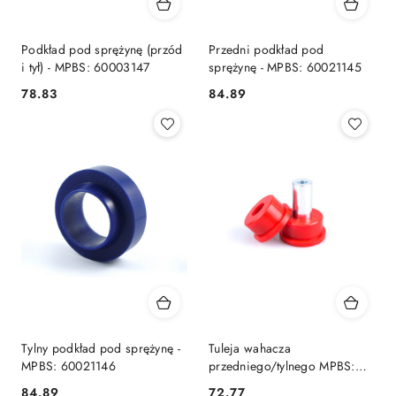
Podkład pod sprężynę (przód
Przedni podkład pod
i tył) - MPBS: 60003147
sprężynę - MPBS: 60021145
78.83
84.89
Cena:
Cena:
Tylny podkład pod sprężynę -
Tuleja wahacza
MPBS: 60021146
przedniego/tylnego MPBS:
6001881
84.89
72.77