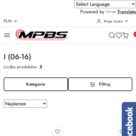
Powered by
Translate
PLN
Moje konto
Przejdź do treści głównej
Przejdź do wyszukiwarki
Przejdź do moje konto
Przejdź do menu głównego
Przejdź do stopki
I (06-16)
Liczba produktów:
2
Kategorie
Filtruj
Zastosowano
Sortuj
według
sortowanie:
Najstarsze.