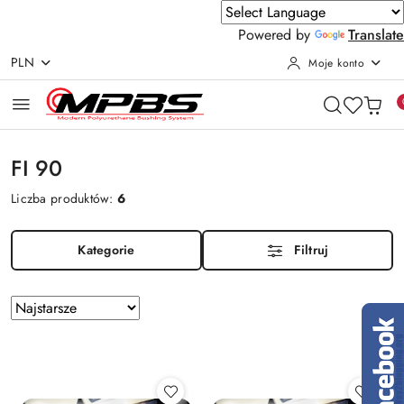
Powered by
Translate
PLN
Moje konto
Przejdź do treści głównej
Przejdź do wyszukiwarki
Przejdź do moje konto
Przejdź do menu głównego
Przejdź do stopki
FI 90
Liczba produktów:
6
Kategorie
Filtruj
Zastosowano
Sortuj
według
sortowanie:
Najstarsze.