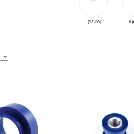
I (93-00)
II 