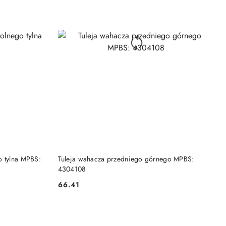
DO KOSZYKA
o tylna MPBS:
Tuleja wahacza przedniego górnego MPBS:
4304108
66.41
Cena: