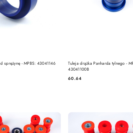
DO KOSZYKA
DO KOSZYKA
od sprężynę - MPBS: 43041146
Tuleja drążka Panharda tylnego - M
43041100B
60.64
Cena: