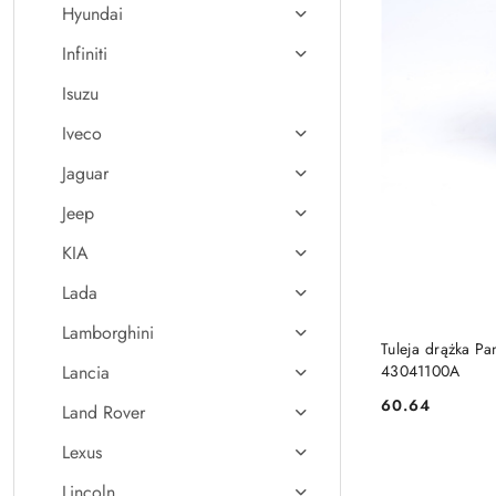
Hyundai
Infiniti
Isuzu
Iveco
Jaguar
Jeep
KIA
Lada
Lamborghini
Tuleja drążka Pa
Lancia
43041100A
60.64
Land Rover
Cena:
Lexus
Lincoln