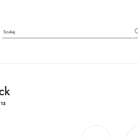
ck
:
13