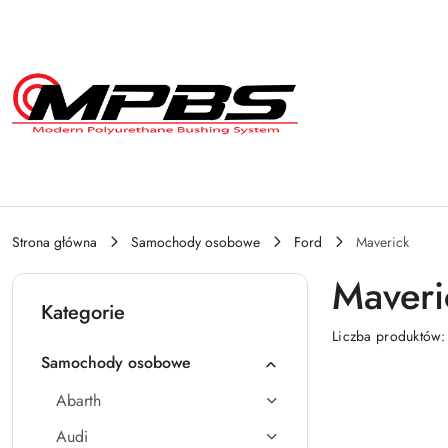
Przejdź do treści głównej
Przejdź do wyszukiwarki
Przejdź do moje konto
Przejdź do menu głównego
Przejdź do stopki
Strona główna
Samochody osobowe
Ford
Maverick
Maveri
Kategorie
Liczba produktów
Samochody osobowe
Abarth
Audi