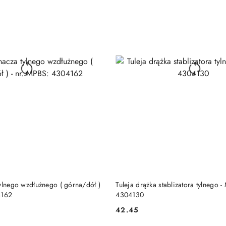
DO KOSZYKA
DO KOSZYKA
ylnego wzdłużnego ( górna/dół )
Tuleja drążka stablizatora tylnego 
4162
4304130
42.45
Cena: