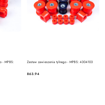
DO KOSZYKA
go - MPBS:
Zestaw zawieszenia tylnego - MPBS: 4304103
863.94
Cena: