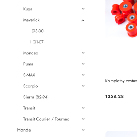
Kuga
Maverick
I (93-00)
II (01-07)
Mondeo
Puma
S-MAX
Kompletny zesta
Scorpio
1358.28
Sierra (82-94)
Cena:
Transit
Transit Courier / Tourneo
Honda