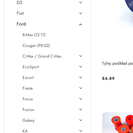
DS
Fiat
Ford
B-Max (12-17)
Cougar (98-02)
C-Max / Grand C-Max
Tylny podkład p
EcoSport
Escort
84.89
Cena:
Fiesta
Focus
Fusion
Galaxy
KA