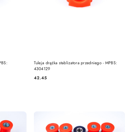
DO KOSZYKA
PBS:
Tuleja drążka stablizatora przedniego - MPBS:
4304129
42.45
Cena: