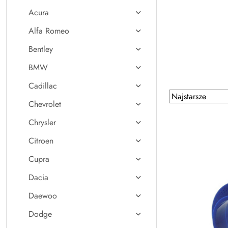
Acura
Alfa Romeo
Bentley
BMW
Cadillac
Zastosowano
Sortuj
Chevrolet
według
sortowanie:
Najstarsze.
Chrysler
Citroen
Cupra
Dacia
Daewoo
Dodge