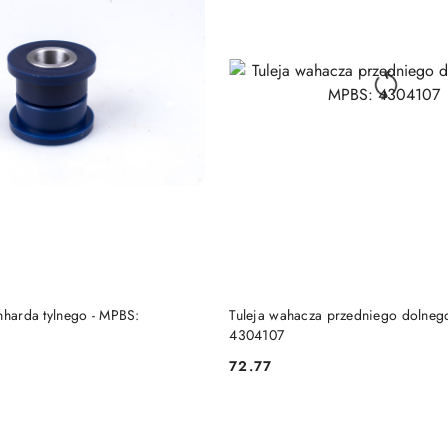
DO KOSZYKA
DO KOSZYKA
nharda tylnego - MPBS:
Tuleja wahacza przedniego dolneg
4304107
72.77
Cena: