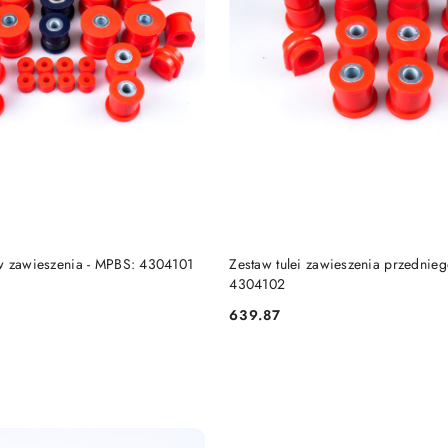
DO KOSZYKA
DO KOSZYKA
w zawieszenia - MPBS: 4304101
Zestaw tulei zawieszenia przednie
4304102
639.87
Cena: