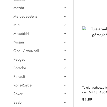
Mazda
Mercedes-Benz
Mini
Mitsubishi
Nissan
Opel / Vauxhall
Peugeot
Porsche
Renault
Rolls-Royce
Tuleja wahacza t
- nr. MPBS: 430
Rover
84.89
Cena:
Saab