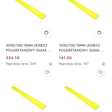
2500/100/10MM LEMIESZ
1500/100/10MM LEMIESZ
POLIURETANOWY GUMA DO
POLIURETANOWY GUMA DO
PŁUGA ŚNIEŻNEGO
PŁUGA ŚNIEŻNEGO
224.10
141.30
Cena
Cena
Najniższa
Najniższa
Najniższa cena:
249
Najniższa cena:
157
promocyjna:
promocyjna:
cena
cena
z
z
30
30
dni
dni
przed
przed
obniżką
obniżką