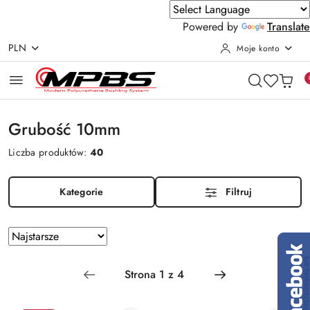
Powered by
Translate
PLN
Moje konto
Przejdź do treści głównej
Przejdź do wyszukiwarki
Przejdź do moje konto
Przejdź do menu głównego
Przejdź do stopki
Grubość 10mm
Liczba produktów:
40
Kategorie
Filtruj
Zastosowano
Sortuj
według
sortowanie:
Najstarsze.