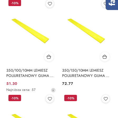
-10%
350/100/10MM LEMIESZ
350/150/10MM LEMIESZ
POLIURETANOWY GUMA DO
POLIURETANOWY GUMA DO
PŁUGA ŚNIEŻNEGO
PŁUGA ŚNIEŻNEGO
51.30
72.77
Cena
Cena:
Najniższa
Najniższa cena:
57
promocyjna:
cena
-10%
-10%
z
30
dni
przed
obniżką