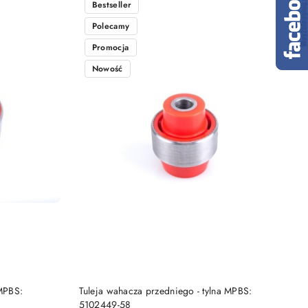
Bestseller
Polecamy
Promocja
Nowość
DO KOSZYKA
 MPBS:
Tuleja wahacza przedniego - tylna MPBS:
5102449-58