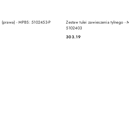
DO KOSZYKA
DO KOSZYKA
lki (prawa) - MPBS: 5102453-P
Zestaw tulei zawieszenia tylnego -
5102403
303.19
Cena: