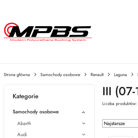
Przejdź do treści głównej
Przejdź do wyszukiwarki
Przejdź do moje konto
Przejdź do menu głównego
Przejdź do stopki
Strona główna
Samochody osobowe
Renault
Laguna
III (07-
Kategorie
Liczba produktów
Samochody osobowe
Zastosowano
Sortuj
Abarth
według
sortowanie:
Audi
Najstarsze.