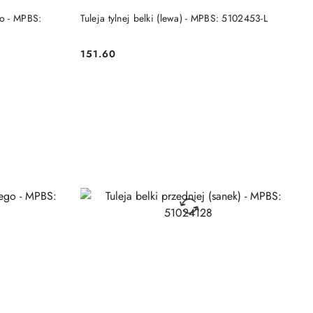
DO KOSZYKA
go - MPBS:
Tuleja tylnej belki (lewa) - MPBS: 5102453-L
151.60
Cena: