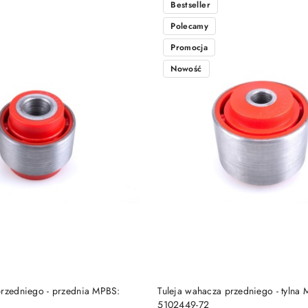
Bestseller
Polecamy
Promocja
Nowość
DO KOSZYKA
DO KOSZYKA
przedniego - przednia MPBS:
Tuleja wahacza przedniego - tylna
5102449-72