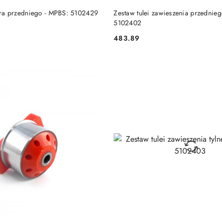
DO KOSZYKA
DO KOSZYKA
tora przedniego - MPBS: 5102429
Zestaw tulei zawieszenia przednie
5102402
483.89
Cena: