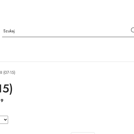
III (07-15)
15)
:
9