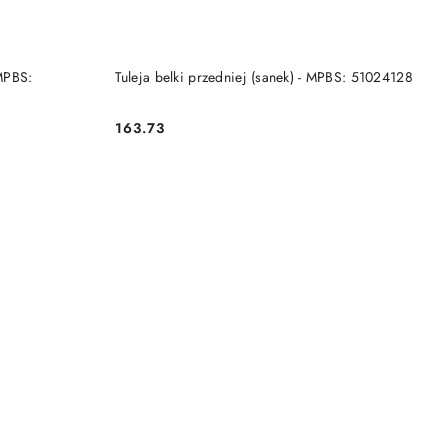
DO KOSZYKA
 MPBS:
Tuleja belki przedniej (sanek) - MPBS: 51024128
163.73
Cena: