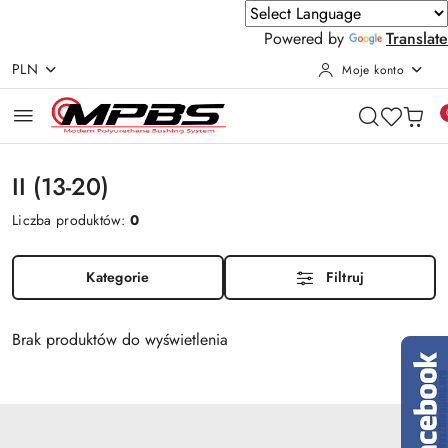
Powered by
Translate
PLN
Moje konto
Przejdź do treści głównej
Przejdź do wyszukiwarki
Przejdź do moje konto
Przejdź do menu głównego
Przejdź do stopki
II (13-20)
Liczba produktów:
0
Kategorie
Filtruj
Brak produktów do wyświetlenia