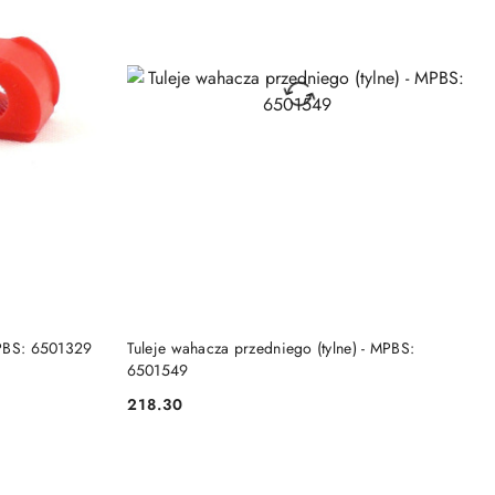
DO KOSZYKA
MPBS: 6501329
Tuleje wahacza przedniego (tylne) - MPBS:
6501549
218.30
Cena: