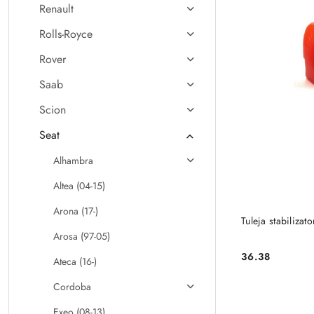
Renault
Rolls-Royce
Rover
Saab
Scion
Seat
Alhambra
Altea (04-15)
Arona (17-)
Tuleja stabiliza
Arosa (97-05)
36.38
Ateca (16-)
Cena:
Cordoba
Exeo (08-13)