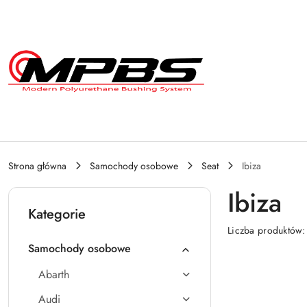
Przejdź do treści głównej
Przejdź do wyszukiwarki
Przejdź do moje konto
Przejdź do menu głównego
Przejdź do stopki
Strona główna
Samochody osobowe
Seat
Ibiza
Ibiza
Kategorie
Liczba produktów
Samochody osobowe
Abarth
Audi