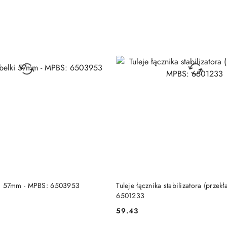
DO KOSZYKA
DO KOSZYKA
elki 57mm - MPBS: 6503953
Tuleje łącznika stabilizatora (przek
6501233
59.43
Cena: