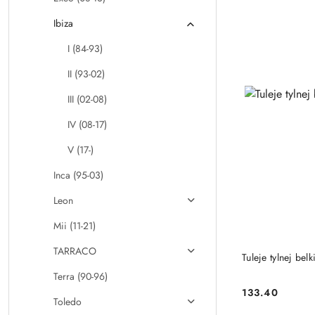
Ibiza
I (84-93)
II (93-02)
III (02-08)
IV (08-17)
V (17-)
Inca (95-03)
Leon
Mii (11-21)
TARRACO
Tuleje tylnej b
Terra (90-96)
133.40
Cena:
Toledo