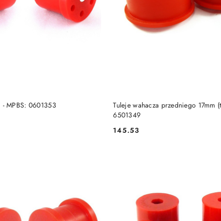
DO KOSZYKA
DO KOSZYKA
lki - MPBS: 0601353
Tuleje wahacza przedniego 17mm (t
6501349
145.53
Cena: