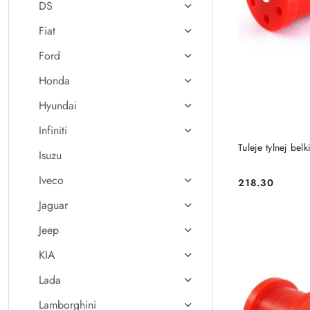
DS
Fiat
Ford
Honda
Hyundai
Infiniti
Tuleje tylnej be
Isuzu
Iveco
218.30
Cena:
Jaguar
Jeep
KIA
Lada
Lamborghini