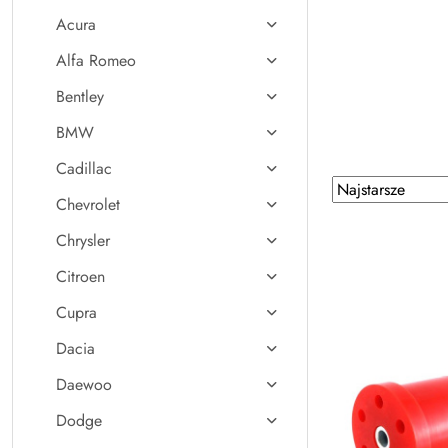
Acura
Alfa Romeo
Bentley
BMW
Cadillac
Zastosowano
Sortuj
Chevrolet
według
sortowanie:
Najstarsze.
Chrysler
Citroen
Cupra
Dacia
Daewoo
Dodge