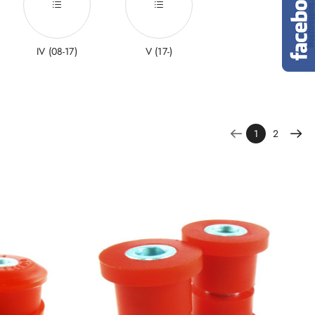
IV (08-17)
V (17-)
1
2