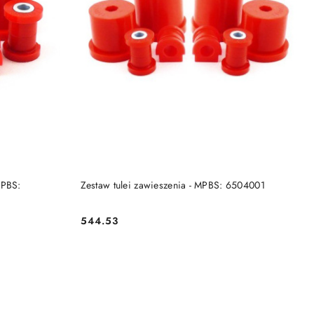
DO KOSZYKA
MPBS:
Zestaw tulei zawieszenia - MPBS: 6504001
544.53
Cena: