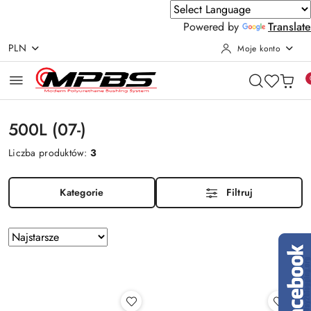
Powered by
Translate
PLN
Moje konto
Przejdź do treści głównej
Przejdź do wyszukiwarki
Przejdź do moje konto
Przejdź do menu głównego
Przejdź do stopki
500L (07-)
Liczba produktów:
3
Kategorie
Filtruj
Zastosowano
Sortuj
według
sortowanie:
Najstarsze.