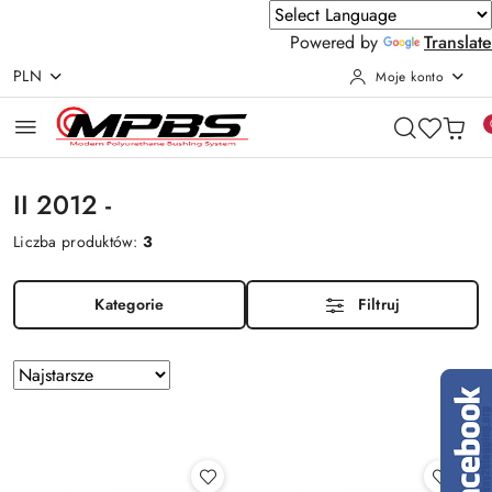
Powered by
Translate
PLN
Moje konto
Przejdź do treści głównej
Przejdź do wyszukiwarki
Przejdź do moje konto
Przejdź do menu głównego
Przejdź do stopki
II 2012 -
Liczba produktów:
3
Kategorie
Filtruj
Zastosowano
Sortuj
według
sortowanie:
Najstarsze.