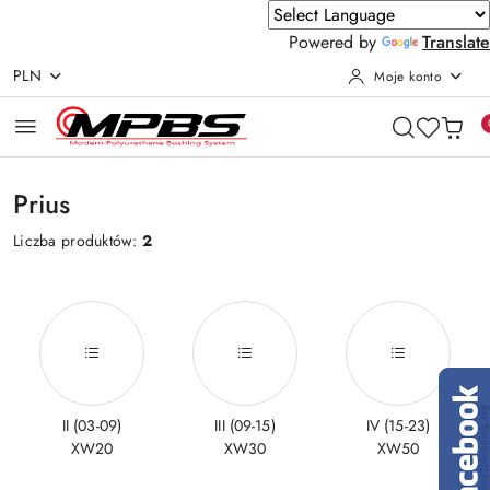
Powered by
Translate
PLN
Moje konto
Przejdź do treści głównej
Przejdź do wyszukiwarki
Przejdź do moje konto
Przejdź do menu głównego
Przejdź do stopki
Prius
Liczba produktów:
2
II (03-09)
III (09-15)
IV (15-23)
XW20
XW30
XW50