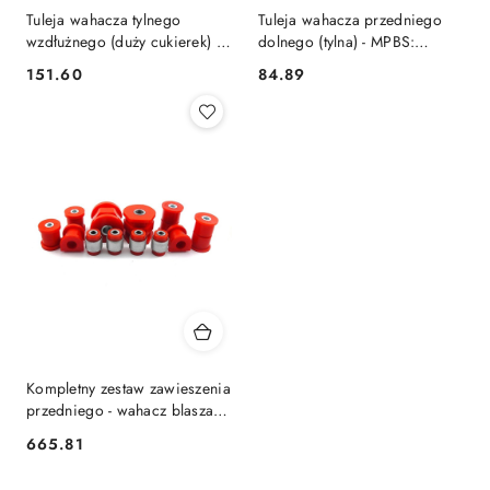
Tuleja wahacza tylnego
Tuleja wahacza przedniego
wzdłużnego (duży cukierek) -
dolnego (tylna) - MPBS:
MPBS: 2201123
2201307
151.60
84.89
Cena:
Cena:
Kompletny zestaw zawieszenia
przedniego - wahacz blaszany
- tłoczony - MPBS: 2201302A
665.81
Cena: