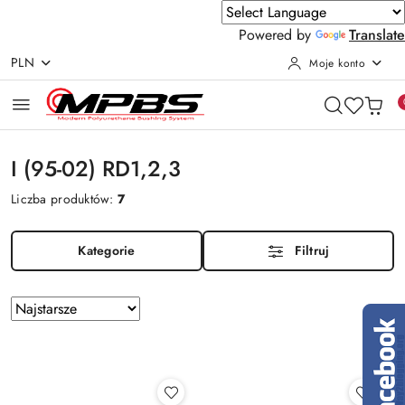
Powered by
Translate
PLN
Moje konto
Przejdź do treści głównej
Przejdź do wyszukiwarki
Przejdź do moje konto
Przejdź do menu głównego
Przejdź do stopki
I (95-02) RD1,2,3
Liczba produktów:
7
Kategorie
Filtruj
Zastosowano
Sortuj
według
sortowanie:
Najstarsze.