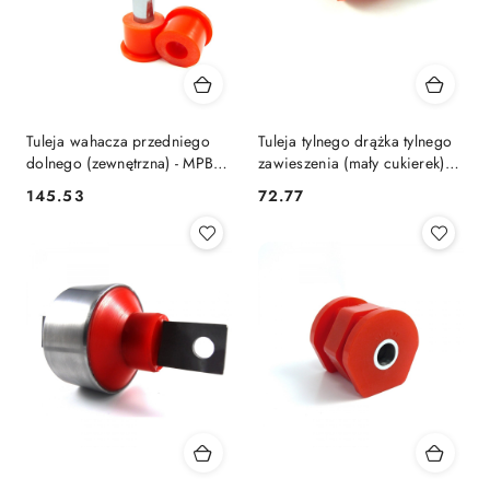
Tuleja wahacza przedniego
Tuleja tylnego drążka tylnego
dolnego (zewnętrzna) - MPBS:
zawieszenia (mały cukierek) -
2201312
MPBS: 2201126
145.53
72.77
Cena:
Cena: