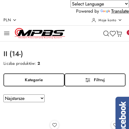
Powered by
Translate
PLN
Moje konto
Przejdź do treści głównej
Przejdź do wyszukiwarki
Przejdź do moje konto
Przejdź do menu głównego
Przejdź do stopki
II (14-)
Liczba produktów:
2
Kategorie
Filtruj
Zastosowano
Sortuj
według
sortowanie:
Najstarsze.