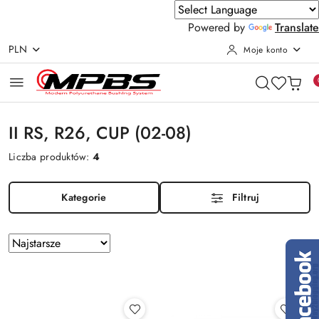
Powered by
Translate
PLN
Moje konto
Przejdź do treści głównej
Przejdź do wyszukiwarki
Przejdź do moje konto
Przejdź do menu głównego
Przejdź do stopki
II RS, R26, CUP (02-08)
Liczba produktów:
4
Kategorie
Filtruj
Zastosowano
Sortuj
według
sortowanie:
Najstarsze.