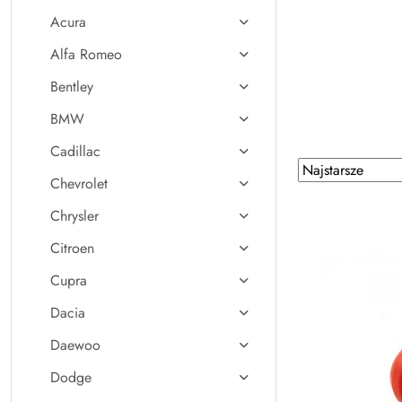
Acura
Alfa Romeo
Bentley
BMW
Cadillac
Zastosowano
Sortuj
Chevrolet
według
sortowanie:
Najstarsze.
Chrysler
Citroen
Cupra
Dacia
Daewoo
Dodge