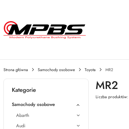
Przejdź do treści głównej
Przejdź do wyszukiwarki
Przejdź do moje konto
Przejdź do menu głównego
Przejdź do stopki
Strona główna
Samochody osobowe
Toyota
MR2
MR2
Kategorie
Liczba produktów
Samochody osobowe
Abarth
Audi