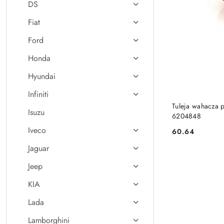
DS
Fiat
Ford
Honda
Hyundai
Infiniti
Tuleja wahacza 
Isuzu
6204848
Iveco
60.64
Cena:
Jaguar
Jeep
KIA
Lada
Lamborghini