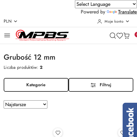
Powered by
Translate
PLN
Moje konto
Przejdź do treści głównej
Przejdź do wyszukiwarki
Przejdź do moje konto
Przejdź do menu głównego
Przejdź do stopki
Grubość 12 mm
Liczba produktów:
2
Kategorie
Filtruj
Zastosowano
Sortuj
według
sortowanie:
Najstarsze.